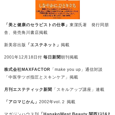
「美と健康のセラピストの仕事」
東潔氏著 発行同朋
舎、発売角川書店掲載
新美容出版
「エステネット」
掲載
2001年12月18日付
毎日新聞
朝刊掲載
株式会社MAXFACTOR
「make you up」通信対談
「中医学ツボ指圧とスキンケア」掲載
月刊エステティック新聞
「スキルアップ講座」連載
「アロマじかん」
2002年vol.２ 掲載
マガジンハウス刊
「HanakoWest Beauty 関西ｴｽﾃ&ﾏ