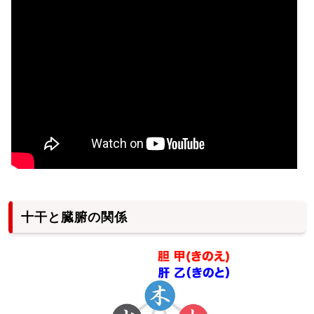
十干と臓腑の関係