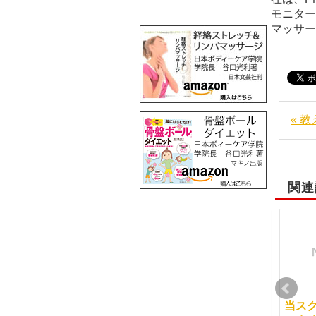
モ
マッサ
« 
関連
みんなで頑張りましょ
経絡って何？
当ス