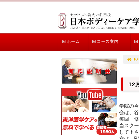
ホーム
コース案内
HO
1
学院の今
会は、谷
毎回、修
当スクー
して下さ
在は、P