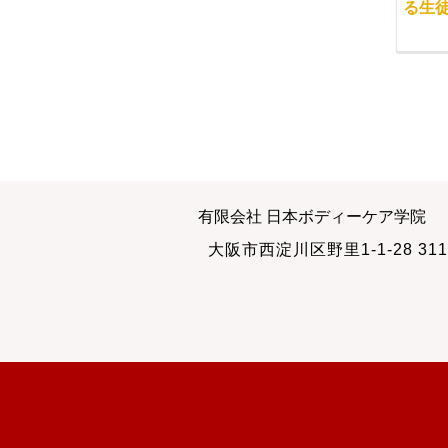
う
る生
2009-07-31
2010-06-27
睡眠と冷え予防
マッサージの復習がで
有限会社 日本ボディーケア学院
きるゴールデン・ウィ
2017-12-19
2019-04-27
大阪市西淀川区野里1-1-28 311
ーク
2015-04-26
2017-03-12