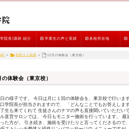
学院長/講師 紹介
卒業生の声と実績
各校所在地
ME
>
学院マメ知識
>
12月の体験会（東京校）
2月の体験会（東京校）
日の様子です。 今日は月に１回の体験会を、東京校で行います
口学院長が担当されますので、 「どんなことでもお答えしま
了生も来てくれて 生徒さんのナマの声も直接聞いていただいて
ル直営サロンでは、 今日もモニター施術を行っています。 最
った方が、 引き続き、施術を受けたりと言ってくださるので、
NFストレッチ整体と経絡リンパマッサージの メニューですが