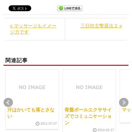
« マッサージもイメー
三日坊主撃退法２ »
ジ力です
関連記事
汗はかいても落とさな
骨盤ボールエクササイ
マッ
い
ズでコミュニケーショ
ン
2011-07-27
2014-02-17