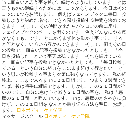
当に面白いと思う事を選び、続けるようにしています。 とは
言うものの継続するためには、コツがあります。 今日はその
コツの１つをお話します。 例えばフェイスブックに毎日、投
稿しようと決めた場合、 できる限り投稿する時間を決めてお
きます。 そして、その時間が来たらパソコンの前に座り、
フェイスブックのページを開くのです。 例えどんなにやる気
がなくても、です。 とにかくまず体を動かす事です。 する
と何となく、いろいろ浮かんできます。 そして、例えその日
の投稿で、 面白い記事を投稿できなかったとしても、 「今
日も投稿した」という事実は残ります。 それを続けている
と、面白い記事を投稿できなかったとしても、 「毎日投稿し
ている」という自分の努力を このまま続けて行きたい。 と
いう思いが投稿する事より次第に強くなってきます。 私の経
験上、ここまで来るまでに２１日間です。 つまり３週間でき
れば、後は勝手に継続できます。 しかし、この２１日間が辛
いのです。 自分の怠け心と戦う２１日間の事を、 私は「悪
魔の２１日間」と呼んでいます。 では、悪魔のささやきに負
けず、この２１日間を なんとか乗り切る方法を明日、お話し
ます。
日本ボディーケア学院
マッサージスクール
日本ボディーケア学院