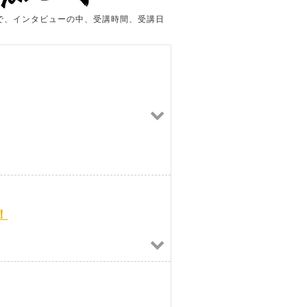
で、インタビューの中、受講時間、受講日
！