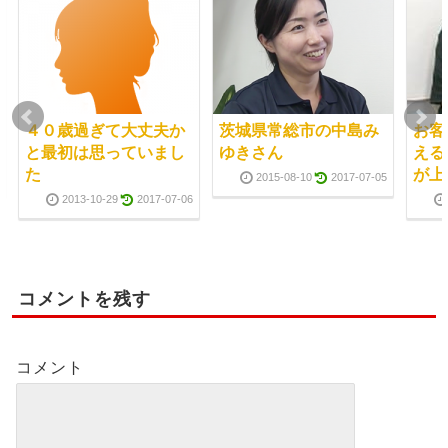
４０歳過ぎて大丈夫か
茨城県常総市の中島み
お客
と最初は思っていまし
ゆきさん
える
た
が上
2015-08-10
2017-07-05
2013-10-29
2017-07-06
コメントを残す
コメント