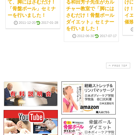
て、脚にはさむだけ！
る和田芳子先生がカル
けに
「骨盤ボール」セミナ
チャー教室で「脚には
け！
ーを行いました！
さむだけ！骨盤ボール
イエ
ダイエット」セミナー
催致
2011-12-20
2017-01-28
を行いました！
2012-06-30
2017-07-17
PAGE TOP