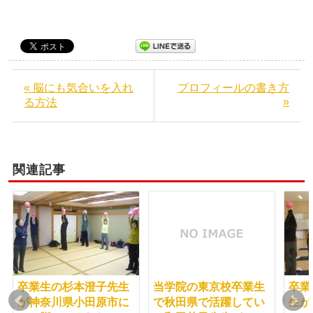
« 脳にも気合いを入れ
プロフィールの書き方
»
る方法
関連記事
卒業生の杉本澄子先生
当学院の東京校卒業生
卒業
が神奈川県小田原市に
で秋田県で活躍してい
生が