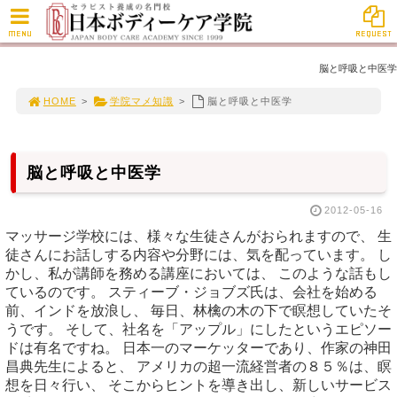
MENU
REQUEST
脳と呼吸と中医学
HOME
>
学院マメ知識
>
脳と呼吸と中医学
脳と呼吸と中医学
2012-05-16
マッサージ学校には、様々な生徒さんがおられますので、 生
徒さんにお話しする内容や分野には、気を配っています。 し
かし、私が講師を務める講座においては、 このような話もし
ているのです。 スティーブ・ジョブズ氏は、会社を始める
前、インドを放浪し、 毎日、林檎の木の下で瞑想していたそ
うです。 そして、社名を「アップル」にしたというエピソー
ドは有名ですね。 日本一のマーケッターであり、作家の神田
昌典先生によると、 アメリカの超一流経営者の８５％は、瞑
想を日々行い、 そこからヒントを導き出し、新しいサービス