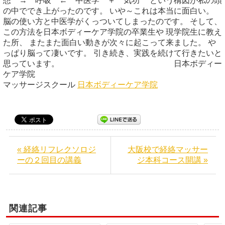
想 → 呼吸 ← 中医学 ＋ 気功 という構図が私の頭
の中ででき上がったのです。 いや～これは本当に面白い。
脳の使い方と中医学がくっついてしまったのです。 そして、
この方法を日本ボディーケア学院の卒業生や 現学院生に教え
た所、 またまた面白い動きが次々に起こって来ました。 や
っぱり脳って凄いです。 引き続き、実践を続けて行きたいと
思っています。 日本ボディー
ケア学院
マッサージスクール
日本ボディーケア学院
« 経絡リフレクソロジ
大阪校で経絡マッサー
ーの２回目の講義
ジ本科コース開講 »
関連記事