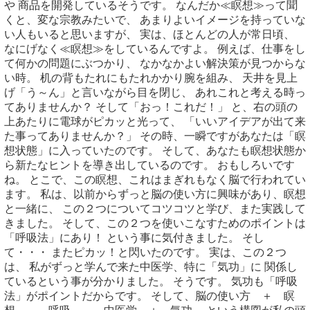
や 商品を開発しているそうです。 なんだか≪瞑想≫って聞
くと、変な宗教みたいで、 あまりよいイメージを持っていな
い人もいると思いますが、 実は、ほとんどの人が常日頃、
なにげなく≪瞑想≫をしているんですよ。 例えば、仕事をし
て何かの問題にぶつかり、 なかなかよい解決策が見つからな
い時。 机の背もたれにもたれかかり腕を組み、 天井を見上
げ「う～ん」と言いながら目を閉じ、 あれこれと考える時っ
てありませんか？ そして「おっ！これだ！」 と、右の頭の
上あたりに電球がピカッと光って、 「いいアイデアが出て来
た事ってありませんか？」 その時、一瞬ですがあなたは「瞑
想状態」に入っていたのです。 そして、あなたも瞑想状態か
ら新たなヒントを導き出しているのです。 おもしろいです
ね。 とこで、この瞑想、これはまぎれもなく脳で行われてい
ます。 私は、以前からずっと脳の使い方に興味があり、瞑想
と一緒に、 この２つについてコツコツと学び、また実践して
きました。 そして、この２つを使いこなすためのポイントは
「呼吸法」にあり！ という事に気付きました。 そし
て・・・ またピカッ！と閃いたのです。 実は、この２つ
は、 私がずっと学んで来た中医学、特に「気功」に 関係し
ているという事が分かりました。 そうです。 気功も「呼吸
法」がポイントだからです。 そして、脳の使い方 ＋ 瞑