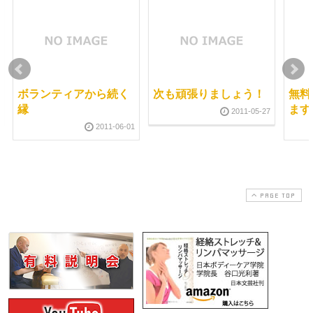
ボランティアから続く
次も頑張りましょう！
無料
縁
ます
2011-05-27
2011-06-01
PAGE TOP