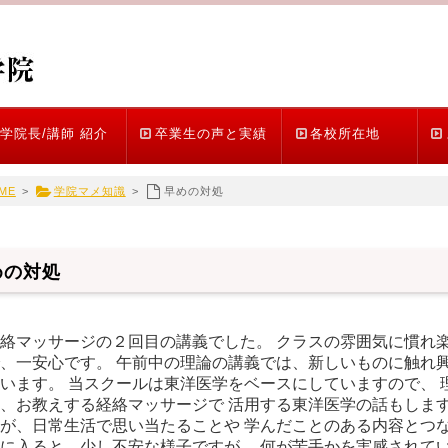
学院長/講師 紹介
卒業生の声と実績
各校所在地
ME
>
学院マメ知識
>
早めの対処
めの対処
絡マッサージの２回目の講義でした。 クラスの雰囲気に慣れ楽
、一安心です。 午前中の理論の講義では、新しいものに触れ興
います。 当スクールは東洋医学をベースにしていますので、 
、お教えする経絡マッサージで 活用する東洋医学の話もします
が、日常生活で思い当たることや 学んだことのある内容とつな
に入ると、少し不安な様子ですが、 何が苦手かを実感されてい