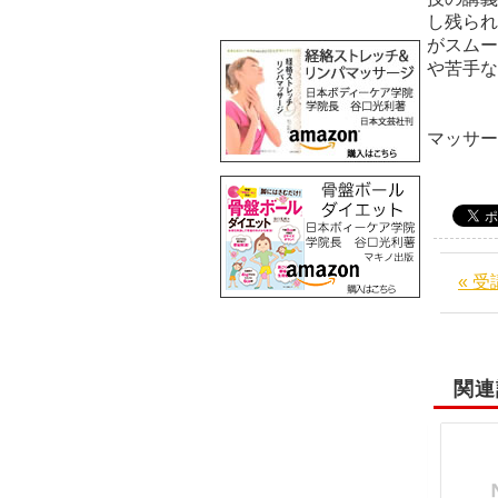
し残られ
がスムー
や苦手な
阪
マッサ
« 
関連