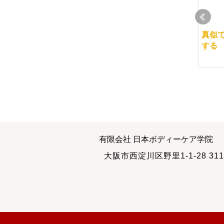
自分が整体をしている
経絡マッサージ講座の
真似
姿勢をビデオで撮る
折り返し地点では
する
2010-01-21
2014-05-28
半分が過ぎました
修了生の声 1
有限会社 日本ボディーケア学院
2012-11-11
2013-08-31
大阪市西淀川区野里1-1-28 311