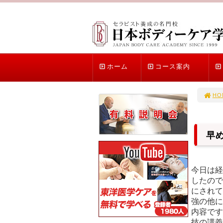
ホーム
コース案内
HO
早
今日は経
したので
にされて
強の他に
内容です
技の講義