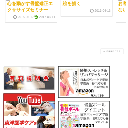
心を動かす骨盤矯正エ
絵を描く
お客
クササイズセミナー
ない
2011-04-13
2015-05-17
2017-03-11
PAGE TOP