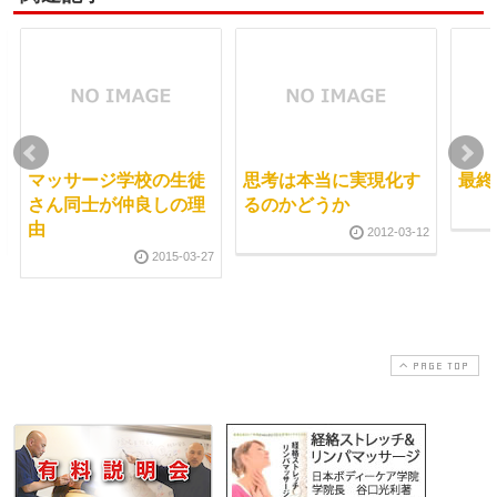
マッサージ学校の生徒
思考は本当に実現化す
最終
さん同士が仲良しの理
るのかどうか
由
2012-03-12
2015-03-27
PAGE TOP