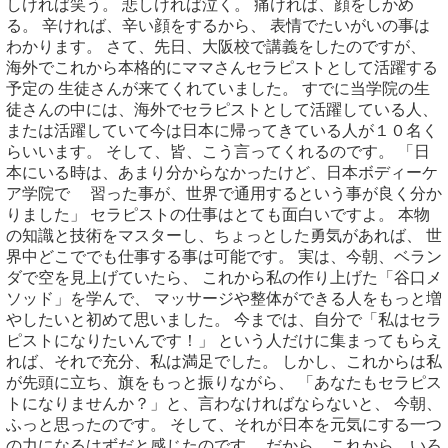
しければ笑う。 悲しければ泣く。 痛ければ、顔をしかめ
る。 辛ければ、辛い顔をするから、 表情でたいがいの事は
わかります。 さて、先日、大阪校で講義をしたのですが、
海外でこれから本格的にママさんセラピストとして活躍する
予定の 生徒さんが来てくれていました。 すでに当学院の生
徒さんの中には、海外でセラピストとして活躍している人、
または活躍していて今は日本に帰ってきている人が１０名く
らいいます。 そして、皆、こう言ってくれるのです。 「日
本にいる時は、あまり分からなかったけど、日本ボディーケ
ア学院で 習った事が、世界で通用するという事が良く分か
りました」 セラピストの仕事はとても面白いですよ。 本物
の知識と技術をマスターし、ちょっとした勇気があれば、 世
界中どこででも仕事する事は可能です。 実は、今朝、ベラン
ダで空を見上げていたら、 これから私の作り上げた「谷口メ
ソッド」を学んで、 マッサージや整体ができる人をもっと増
やしたいと初めて思いました。 今までは、自分で「私はセラ
ピストになりたいんです！」 という人だけに集まってもらえ
れば、それで充分、私は満足でした。 しかし、これからは私
が先頭に立ち、旗をもっと振りながら、 「あなたもセラピス
トになりませんか？」と、言わなければならないと、 今朝、
ふっと思ったのです。 そして、それが日本を元気にする一つ
の力になるはずだと感じたのです。 だから、これから、いろ