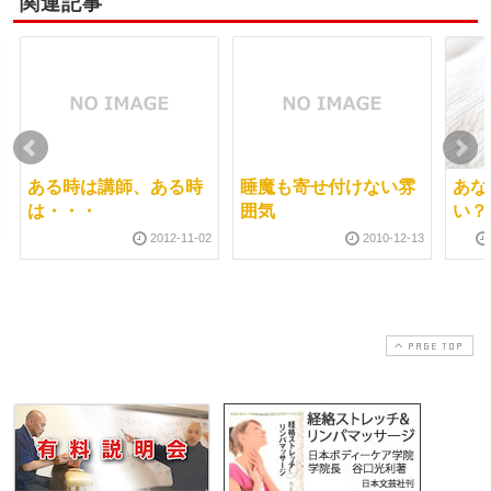
関連記事
ある時は講師、ある時
睡魔も寄せ付けない雰
あな
は・・・
囲気
い？
2012-11-02
2010-12-13
PAGE TOP