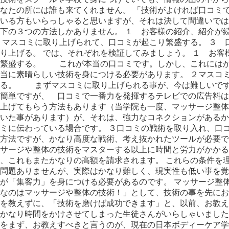
なたの所には誰も来てくれません。 「技術がよければ口コミで
いる方もいらっしゃると思いますが、それは決して間違いでは
下の３つの方法しかありません。 １ お客様の紹介、紹介が
 マスコミに取り上げられて、口コミが起こり繁盛する。 ３ 
り上げる。 では、それぞれを検証してみましょう。 １ お客
ら繁盛する。 これが本当の口コミです。しかし、これには
当に素晴らしい技術を身につける必要があります。 ２マスコ
する。 まずマスコミに取り上げられる事が、今は難しいです
番簡単ですが、 口コミで一番力を発揮するテレビでの広告料
り上げてもらう方法もあります（当学院も一度、マッサージ整
頂いた事があります）が、それは、強力なコネクションがあ
コミに伝わっている場合です。 ３口コミの戦術を取り入れ、
な方法ですが、かなり高度な戦術、考え抜かれたツールが必要
ッサージや整体の技術をマスターする以上に時間と労力がかか
、これもまたかなりの高額を請求されます。 これらの条件を
問題ありませんが、実際はかなり難しく、現実性も低い事を覚
が「集客力」を身につける必要があるのです。 マッサージ整
なのはマッサージや整体の技術！」として、技術の事を先にお
を教えずに、「技術を磨けば成功できます」と、以前、お教え
かなり時間をかけさせてしまった生徒さんがいらしゃいました
をまず、お教えすべきと言うのが、現在の日本ボディーケア学