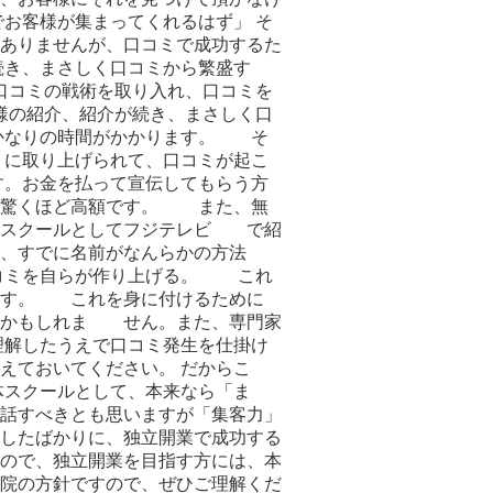
お客様が集まってくれるはず」 そ
ありませんが、口コミで成功するた
続き、まさしく口コミから繁盛す
口コミの戦術を取り入れ、口コミを
様の紹介、紹介が続き、まさしく口
かなりの時間がかかります。 そ
ミに取り上げられて、口コミが起こ
。お金を払って宣伝してもらう方
は驚くほど高額です。 また、無
体スクールとしてフジテレビ で紹
るか、すでに名前がなんらかの方法
口コミを自らが作り上げる。 これ
です。 これを身に付けるために
るかもしれま せん。また、専門家
理解したうえで口コミ発生を仕掛け
えておいてください。 だからこ
体スクールとして、本来なら「ま
話すべきとも思いますが「集客力」
したばかりに、独立開業で成功する
ので、独立開業を目指す方には、本
院の方針ですので、ぜひご理解くだ