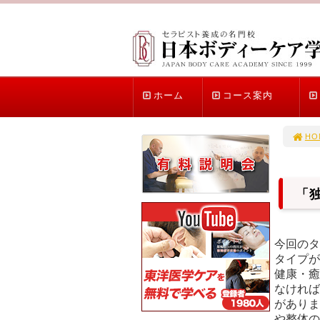
ホーム
コース案内
HO
「
今回のタ
タイプが
健康・癒
なければ
がありま
や整体の