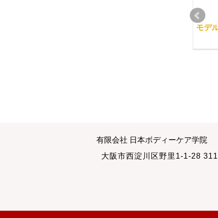
人間の顔は綺麗にしま
経絡リンパマッサージ
モデ
す
と体の使い方
2012-10-23
2010-11-06
スキルアップ講座２回
講義を有意義に受講す
有限会社 日本ボディーケア学院
目
る
大阪市西淀川区野里1-1-28 311
2010-12-07
2011-03-08