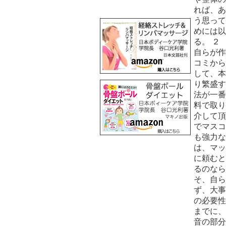
れば、あ
う思って
めには以
る。 ２
自らが作
コミか
して、本
り繁盛
法が一
料で取
介して
でマス
も強力
は、マ
に頼むと
るのなら
そ、自ら
ず、大事
の必要性
までに、
音の部分