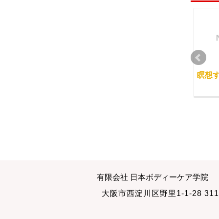
今日は認定試験
花粉症対策の先にある
瞑想
もの
2012-06-27
2012-03-02
暮らしの中の五行説
自分でカラダを整える
有限会社 日本ボディーケア学院
方法の一つ
2011-04-16
大阪市西淀川区野里1-1-28 311
2013-03-04