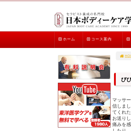
ホーム
コース案内
HO
び
マッサー
信しまし
てくれた
お送りし
痛みを感
したり、