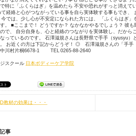
で特に「ふくらはぎ」を温めたら 不安や恐れがすっと消えて
めて経絡と心がつながっている事を自ら実体験する事もでき、 
 今では、少し心が不安定になられた方には、 「ふくらはぎ」
す。 ■ここまで！ どうですか？ なかなかやるでしょう？ 彼
ので、 自分自身も、心と経絡のつながりを実体験し、だからこ
なっているのです。 石澤滋規さんは長野県で手手（syusyu
。 お近くの方は下記からどうぞ！ ◎ 石澤滋規さんの「手手（s
郡中川村片桐6678-1 TEL 0265-
ージスクール
日本ボディーケア学院
DVD教材の効果は・・・
記事