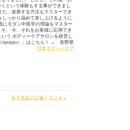
いくという体験もする事ができまし
また、改善する方法もマスターでき
をしっかり温めて差し上げるように
も既にモダン中医学の理論をマスター
そ、 今、それをお客様に応用でき
）という ボディーケアサロンを経営し
yusyu）」はこちら！ → 長野県
88-2640
日本ボディーケア
女子高生の日傘とラジオ »