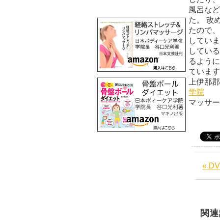
風呂など
た。 改
たので、
していま
している
るように
ています
上伊那
学院
マッサ
« 
関連