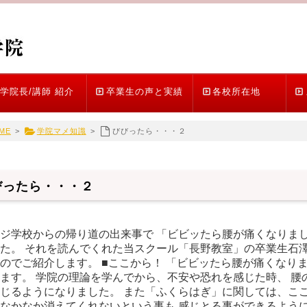
学院長/講師 紹介
卒業生の声と実績
各校所在地
ME
>
学院マメ知識
>
びびったら・・・２
びったら・・・２
ジ学校からの帰り道の出来事で 「ビビッたら腰が痛くなりまし
た。 それを読んでくれた当スクール「長野教室」の卒業生石澤
のでご紹介します。 ■ここから！ 「ビビッたら腰が痛くなり
ます。 学院の理論を学んでから、不安や恐れを感じた時、 腰
じるようになりました。 また「ふくらはぎ」に関しては、ここ
なかなか消えてくれないという事も 感じとる事ができるように