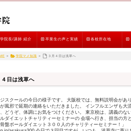
学院長/講師 紹介
卒業生の声と実績
各校所在地
ME
>
学院マメ知識
>
３月４日は浅草へ
月４日は浅草へ
ジスクールの今日の様子です。 大阪校では、無料説明会があり
が風邪で延期の連絡をいただきました。 インフルエンザも大流
、どうぞ、体調にお気をつけください。 東京校は、講義のない
ルダイエットチャリティーセミナーの 会場へ行き、担当の方と
の骨盤ボールダイエット３００人のチャリティーセミナー！」
//adop.jp/asakusa300 今日で３回目ですが、いつも、浅草