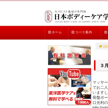
ホーム
コース案内
HO
３
マッサー
でお二人
いますし
骨盤ボー
口光利
http: