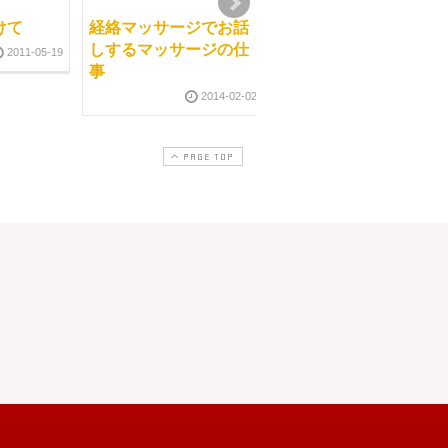
けて
経絡マッサージでお話
思考は本当に実現化す
しするマッサージの仕
るのかどうか
2011-05-19
事
2012-03-1
2014-02-02
PAGE TOP