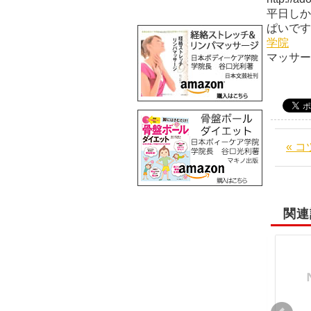
平日しか
ぱい
学院
マッサ
« 
関連