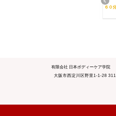
受講前の練習会
使える整体
６０
2011-05-16
2012-06-23
経絡マッサージでお話
思考は本当に実現化す
有限会社 日本ボディーケア学院
しするマッサージの仕
るのかどうか
大阪市西淀川区野里1-1-28 311
事
2012-03-12
2014-02-02