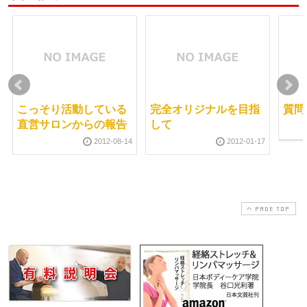
こっそり活動している
完全オリジナルを目指
質問
直営サロンからの報告
して
2012-08-14
2012-01-17
PAGE TOP