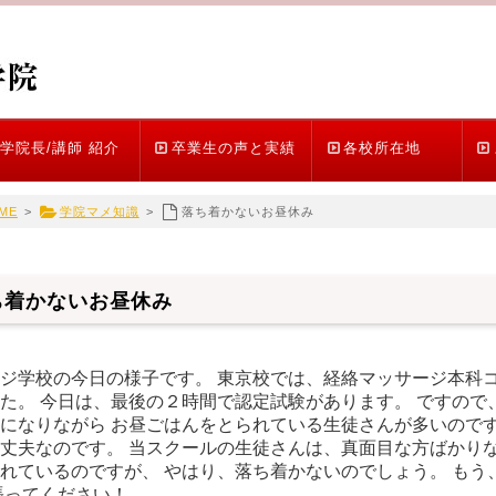
学院長/講師 紹介
卒業生の声と実績
各校所在地
ME
>
学院マメ知識
>
落ち着かないお昼休み
ち着かないお昼休み
ジ学校の今日の様子です。 東京校では、経絡マッサージ本科コ
た。 今日は、最後の２時間で認定試験があります。 ですので
になりながら お昼ごはんをとられている生徒さんが多いのです
丈夫なのです。 当スクールの生徒さんは、真面目な方ばかりな
れているのですが、 やはり、落ち着かないのでしょう。 もう
、 頑張ってくだ