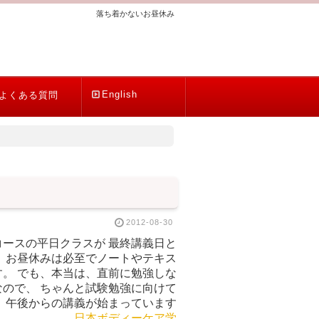
落ち着かないお昼休み
English
よくある質問
2012-08-30
ースの平日クラスが 最終講義日と
、お昼休みは必至でノートやテキス
。 でも、本当は、直前に勉強しな
ので、 ちゃんと試験勉強に向けて
、午後からの講義が始まっています
さい！
日本ボディーケア学