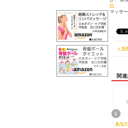
院
マッサ
« 
関連
ご入学の前に
マッサージスクール、
あな