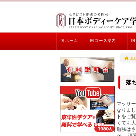
ホーム
コース案内
HO
落
マッサー
なりまし
トをご覧
くても大
勉強はさ
が