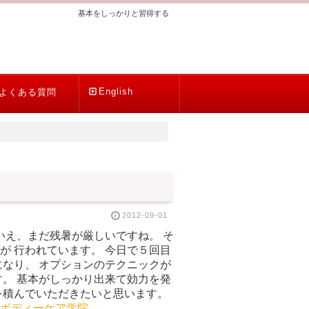
基本をしっかりと習得する
English
よくある質問
2012-09-01
いえ、まだ残暑が厳しいですね。 そ
 行われています。 今日で５回目
なり、 オプションのテクニックが
。 基本がしっかり出来て効力を発
を積んでいただきたいと思います。
ボディーケア学院