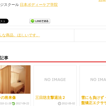
ージスクール
日本ボディーケア学院
こんな商品、ほしいです。
記事
ンの将来像
三日坊主撃退法２
雪にも負けず
盤矯正エクサ
010-11-28
2017-09-22
2012-05-02