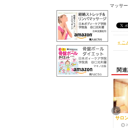
マッサ
« 
関連
パーソナルトレーニン
一度経験することで不
サロ
グでのカウンセリング
安を解消
2