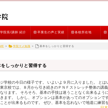
学院長/講師 紹介
卒業生の声と実績
各校所在地
ME
>
学院マメ知識
>
基本をしっかりと習得する
本をしっかりと習得する
ジ学校の今日の様子です。 いよいよ９月に入りました。 とは
東京校では、８月から引き続きのＰＮＦストレッチ整体の講義が
なります。 そろそろ、基本の手技は迷うことなく出来るように
きます。 しかし、オプションは基本があってのオプションです
ことが出来るものです。 ぜひ、基本を忘れないで地道に練習
日本