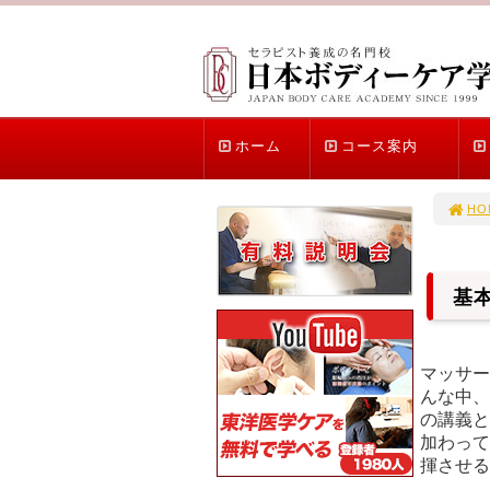
ホーム
コース案内
HO
基
マッサー
んな中、
の講義と
加わって
揮させる