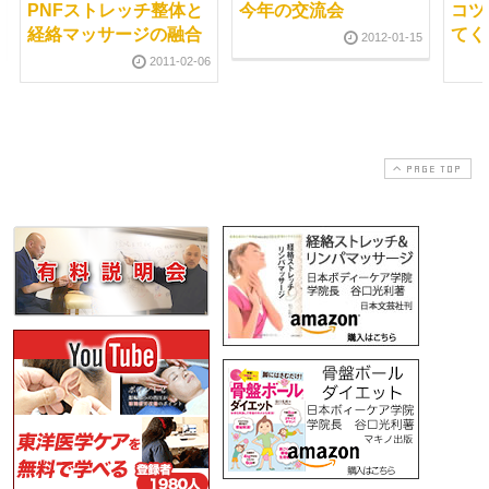
PNFストレッチ整体と
今年の交流会
コツ
経絡マッサージの融合
てく
2012-01-15
2011-02-06
PAGE TOP