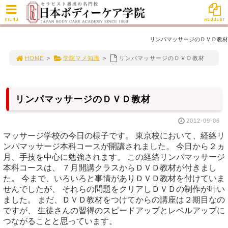
MENU
REQUEST
リンパマッサージのＤＶＤ教材
HOME
>
学院マメ知識
>
リンパマッサージのＤＶＤ教材
リンパマッサージのＤＶＤ教材
2012-09-06
マッサージ学校の今日の様子です。 東京校において、経絡リ
ンパマッサージ本科コースが開講されました。 今日から２ヵ
月、手技を中心に勉強されます。 この経絡リンパマッサージ
本科コースは、 ７月開講クラスからＤＶＤ教材が付きまし
た。 今まで、いろいろと事情がありＤＶＤ教材を付けていま
せんでしたが、 それらの問題をクリアしＤＶＤの制作が叶い
ました。 まだ、ＤＶＤ教材をつけてからの講座は２期目なの
ですが、 生徒さんの習得のスピードアップとレベルアップに
つながることと思っています。