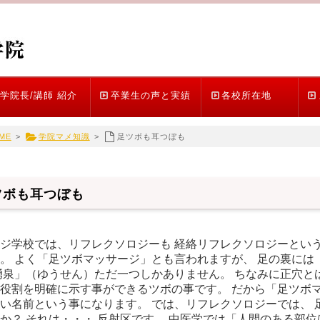
学院長/講師 紹介
卒業生の声と実績
各校所在地
ME
>
学院マメ知識
>
足ツボも耳つぼも
ツボも耳つぼも
ジ学校では、リフレクソロジーも 経絡リフレクソロジーとい
。 よく「足ツボマッサージ」とも言われますが、 足の裏には
湧泉」（ゆうせん）ただ一つしかありません。 ちなみに正穴と
役割を明確に示す事ができるツボの事です。 だから「足ツボマ
い名前という事になります。 では、リフレクソロジーでは、 
か？ それは・・・ 反射区です。 中医学では「人間のある部位