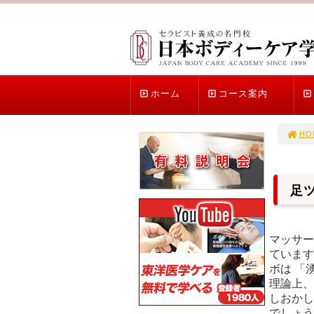
ホーム
コース案内
HO
足
マッサー
ています
ボは 「
理論上、
しおかし
でしょう