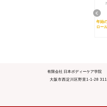
何度も聞きたい講義
いつか、あなたの街に
年始
も
ロー
2013-08-28
2011-01-28
集客セミナー
本物の経絡マッサージ
有限会社 日本ボディーケア学院
2012-02-21
2008-01-04
大阪市西淀川区野里1-1-28 311