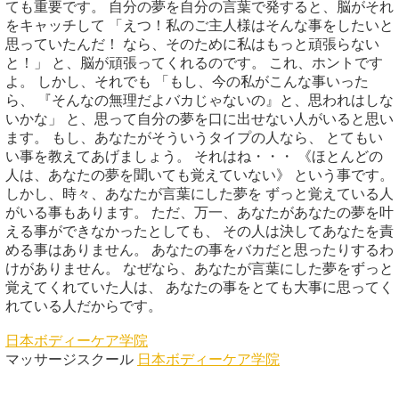
ても重要です。 自分の夢を自分の言葉で発すると、脳がそれ
をキャッチして 「えつ！私のご主人様はそんな事をしたいと
思っていたんだ！ なら、そのために私はもっと頑張らない
と！」 と、脳が頑張ってくれるのです。 これ、ホントです
よ。 しかし、それでも 「もし、今の私がこんな事いった
ら、 『そんなの無理だよバカじゃないの』と、思われはしな
いかな」 と、思って自分の夢を口に出せない人がいると思い
ます。 もし、あなたがそういうタイプの人なら、 とてもい
い事を教えてあげましょう。 それはね・・・ 《ほとんどの
人は、あなたの夢を聞いても覚えていない》 という事です。
しかし、時々、あなたが言葉にした夢を ずっと覚えている人
がいる事もあります。 ただ、万一、あなたがあなたの夢を叶
える事ができなかったとしても、 その人は決してあなたを責
める事はありません。 あなたの事をバカだと思ったりするわ
けがありません。 なぜなら、あなたが言葉にした夢をずっと
覚えてくれていた人は、 あなたの事をとても大事に思ってく
れている人だからです。
日本ボディーケア学院
マッサージスクール
日本ボディーケア学院