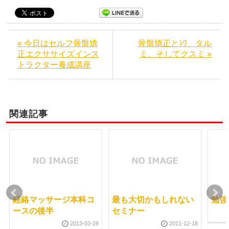
« 今日はセルフ骨盤矯
骨盤矯正とｼﾜ、タル
正エクササイズインス
ミ、そしてクスミ »
トラクター養成講座
関連記事
経絡マッサージ本科コ
最も大切かもしれない
勉強
ースの後半
セミナー
2013-03-28
2011-12-18