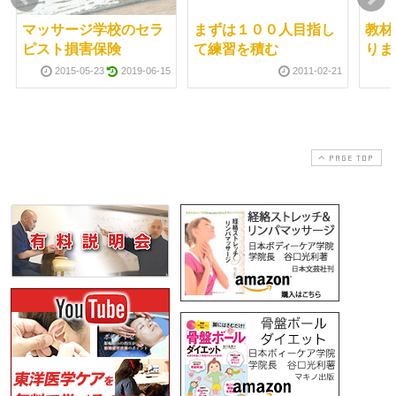
マッサージ学校のセラ
まずは１００人目指し
教材
ピスト損害保険
て練習を積む
りま
2015-05-23
2019-06-15
2011-02-21
PAGE TOP