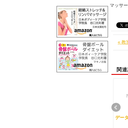
マッサ
« 
関連
会場で大きく骨盤ボー
スキルアップの方も初
デー
ルエクササイズ
めての方も