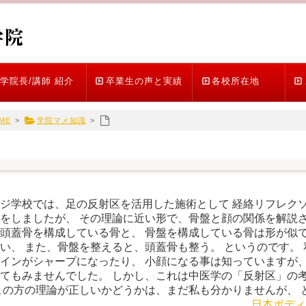
学院長/講師 紹介
卒業生の声と実績
各校所在地
ME
>
学院マメ知識
>
ジ学校では、足の反射区を活用した施術として 経絡リフレク
をしましたが、 その理論に近い形で、骨盤と顔の関係を解説さ
頭蓋骨を構成している骨と、 骨盤を構成している骨は形が似て
い、 また、骨盤を整えると、頭蓋骨も整う。 というのです。
インがシャープになったり、 小顔になる事は知っていますが、
てもみませんでした。 しかし、これは中医学の「反射区」の考
この方の理論が正しいかどうかは、まだ私も分かりませんが、 
日本ボディ