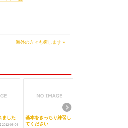
海外の方々も癒します »
れました
基本をきっちり練習し
秋からのスタートする
てください
ために
2012-08-04