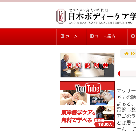
ホーム
コース案内
HO
マッサー
区」の話
よると、
骨盤も整
アゴのラ
とは思っ
せん。 