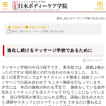
MENU
REQUEST
進化し続けるマッサージ学校であるために
HOME
>
学院マメ知識
>
進化し続けるマッサージ学校であるために
進化し続けるマッサージ学校であるために
2012-12-07
マッサージ学校の今日の様子です。 東京校では、講義は無か
ったのですが 他社様との打ち合わせがありました。 また、
近くの直営サロンではＰＮＦストレッチ整体と 経絡リンパマ
ッサージでの組み合わせで モニター施術を行なっています。
夕方には、本日の施術が終わる予定で、 施術をしている坂内
先生とミーティングを当スクールで 行なうことになっていま
す。 谷口学院長が東京におられる間は、講義に顔を出された
り 講師やスタッフとのミーティングを できるだけ重ねるよ