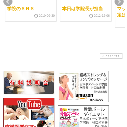
学院のＳＮＳ
本日は学院長が担当
マッ
定は
2010-09-30
2012-12-06
PAGE TOP