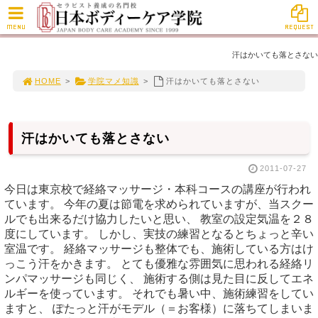
MENU
REQUEST
汗はかいても落とさない
HOME
>
学院マメ知識
>
汗はかいても落とさない
汗はかいても落とさない
2011-07-27
今日は東京校で経絡マッサージ・本科コースの講座が行われ
ています。 今年の夏は節電を求められていますが、当スクー
ルでも出来るだけ協力したいと思い、 教室の設定気温を２８
度にしています。 しかし、実技の練習となるとちょっと辛い
室温です。 経絡マッサージも整体でも、施術している方はけ
っこう汗をかきます。 とても優雅な雰囲気に思われる経絡リ
ンパマッサージも同じく、 施術する側は見た目に反してエネ
ルギーを使っています。 それでも暑い中、施術練習をしてい
ますと、 ぽたっと汗がモデル（＝お客様）に落ちてしまいま