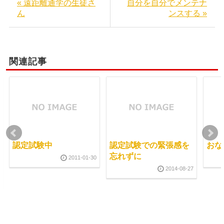
« 遠距離通学の生徒さ
自分を自分でメンテナ
ん
ンスする »
関連記事
認定試験中
認定試験での緊張感を
おな
忘れずに
2011-01-30
2014-08-27