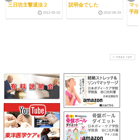
三日坊主撃退法２
説明会でした
マッ
手段
2012-05-02
2010-06-29
PAGE TOP