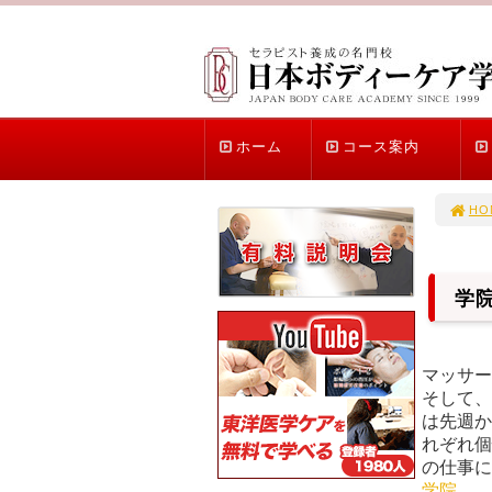
ホーム
コース案内
HO
学
マッサー
そして、
は先週か
れぞれ個
の
学院