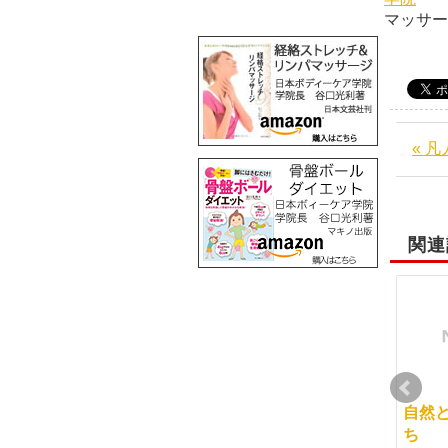
マッサ
« 
関連
休日の夜の説明会
謹賀新年
自然
ち
2013-06-15
2013-01-04