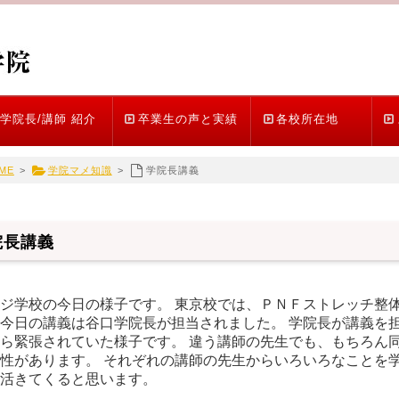
学院長/講師 紹介
卒業生の声と実績
各校所在地
ME
>
学院マメ知識
>
学院長講義
院長講義
ジ学校の今日の様子です。 東京校では、ＰＮＦストレッチ整体
今日の講義は谷口学院長が担当されました。 学院長が講義を担
ら緊張されていた様子です。 違う講師の先生でも、もちろん同
性があります。 それぞれの講師の先生からいろいろなことを学
仕事に活きてくると思い