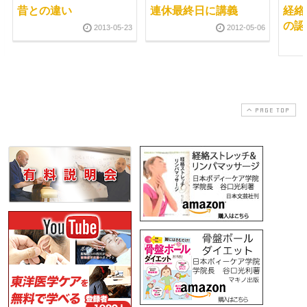
昔との違い
連休最終日に講義
経絡
の認
2013-05-23
2012-05-06
PAGE TOP