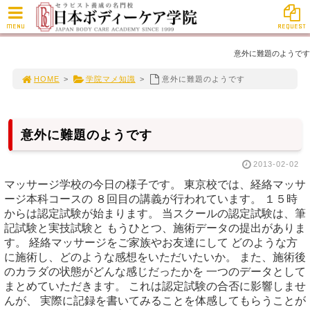
MENU
REQUEST
意外に難題のようです
HOME
>
学院マメ知識
>
意外に難題のようです
意外に難題のようです
2013-02-02
マッサージ学校の今日の様子です。 東京校では、経絡マッサ
ージ本科コースの ８回目の講義が行われています。 １５時
からは認定試験が始まります。 当スクールの認定試験は、筆
記試験と実技試験と もうひとつ、施術データの提出がありま
す。 経絡マッサージをご家族やお友達にして どのような方
に施術し、どのような感想をいただいたいか。 また、施術後
のカラダの状態がどんな感じだったかを 一つのデータとして
まとめていただきます。 これは認定試験の合否に影響しませ
んが、 実際に記録を書いてみることを体感してもらうことが