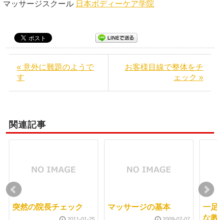
マッサージスクール
日本ボディーケア学院
« 意外に難題のようで
お客様目線で整体をチ
す
ェック »
関連記事
突然の院長チェック
マッサージの基本
一足
な教
2011-01-25
2009-07-07