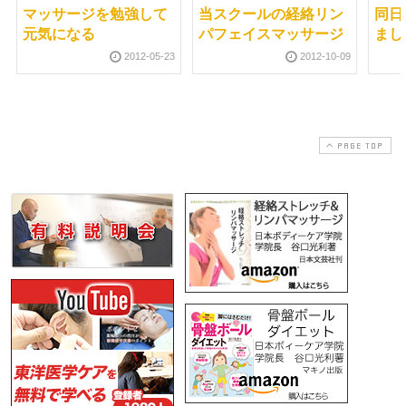
マッサージを勉強して
当スクールの経絡リン
同日
元気になる
パフェイスマッサージ
まし
2012-05-23
2012-10-09
PAGE TOP