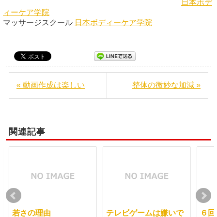
日本ボデ
ィーケア学院
マッサージスクール
日本ボディーケア学院
« 動画作成は楽しい
整体の微妙な加減 »
関連記事
若さの理由
テレビゲームは嫌いで
６回