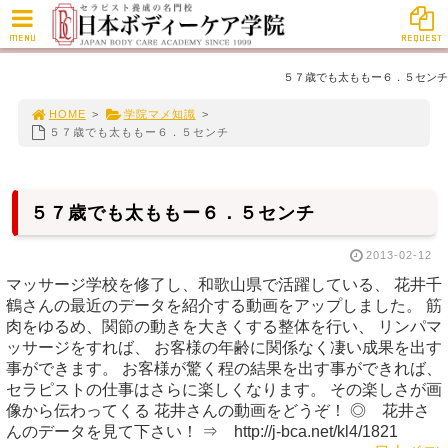
MENU
REQUEST
５７歳でも太ももー６．５センチ
HOME
>
学院マメ知識
>
５７歳でも太ももー６．５センチ
５７歳でも太ももー６．５センチ
2013-02-12
マッサージ学校を修了し、和歌山県で活躍している、 花井千
鶴さんの最近のデータを紹介する動画をアップしました。 筋
肉をゆるめ、関節の動きを大きくする整体を行い、 リンパマ
ッサージをすれば、 お客様の年齢に関係なく凄い成果を出す
事ができます。 お客様が驚く程の結果を出す事ができれば、
セラピストの仕事はさらに楽しくなります。 その楽しさが画
像から伝わってくる 花井さんの動画をどうぞ！ ◎ 花井さ
んのデータを見て下さい！ ⇒ http://j-bca.net/kl4/1821