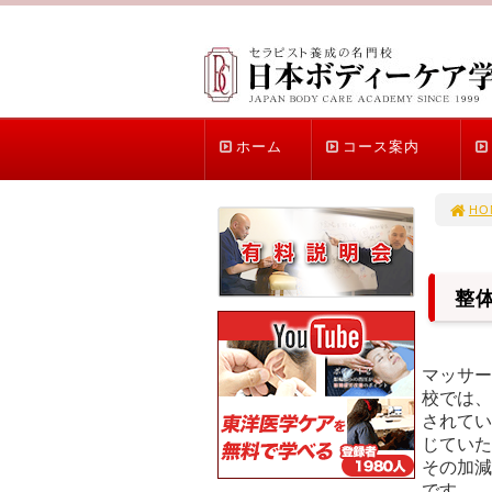
ホーム
コース案内
HO
整
マッサー
校では、
されてい
じていた
その加減