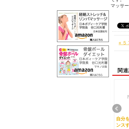
マッサ
« 
関連
名古屋千種教室開校
整体が開講されました
自分
ンス
2014-08-12
2012-08-04