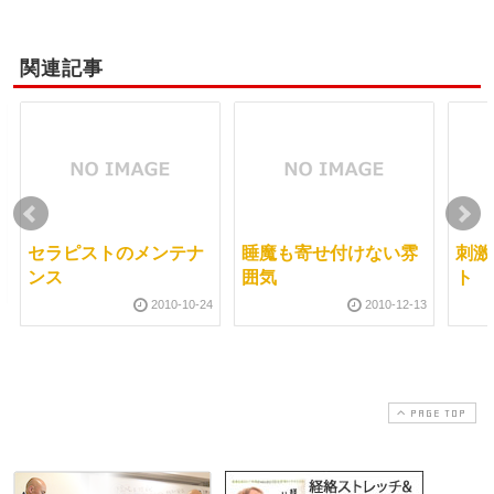
関連記事
セラピストのメンテナ
睡魔も寄せ付けない雰
刺激
ンス
囲気
ト
2010-10-24
2010-12-13
PAGE TOP