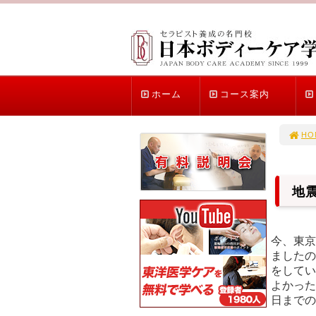
ホーム
コース案内
HO
地
今、東京
ましたの
をしてい
よかった
日までの