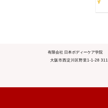
スクールも真剣に臨み
わせた講義内容
す
ます
2011-06-11
2014-01-26
無料体験会
中国への留学の道 ２
有限会社 日本ボディーケア学院
2012-08-02
2012-02-20
大阪市西淀川区野里1-1-28 311