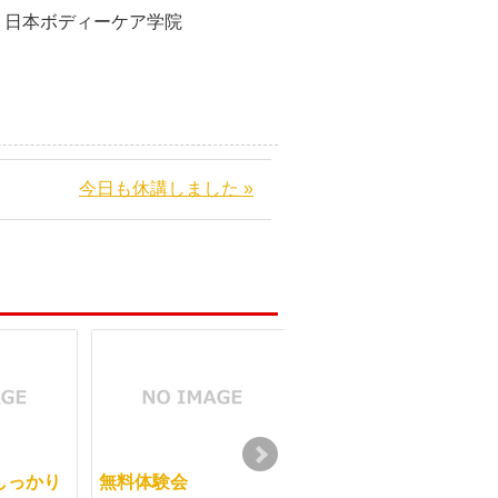
ケア学院
今日も休講しました »
しっかり
無料体験会
中国への留学の道 ２