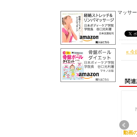
阪
マッサ
« 
関連
説明会参加者の方も当
生徒さんそれぞれに合
動画