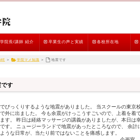
学院長/講師 紹介
卒業生の声と実績
各校所在地
ME
>
学院マメ知識
>
地震です
震です
でびっくりするような地震がありました。 当スクールの東京
で外に出ました。 今も余震がけっこうすごいので、上着を着て
ます。 昨日は経絡マッサージの講義がありましたが、本日は幸
です。 ニュージーランドで地震があったところなので、 余計
ような日常が、当たり前ではないことを痛感します。
企画室