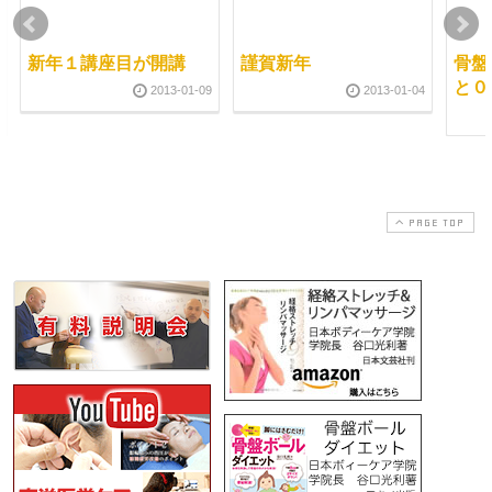
新年１講座目が開講
謹賀新年
骨盤
と０
2013-01-09
2013-01-04
PAGE TOP