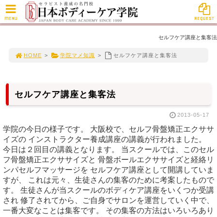
MENU
REQUEST
セルフケア講座と集客法
HOME
>
学院マメ知識
>
セルフケア講座と集客法
セルフケア講座と集客法
2013-05-17
学院の今日の様子です。 大阪校で、セルフ骨盤矯正エクササ
イズの インストラクター養成講座の講義が行われました。
今日は２回目の講義となります。 当スクールでは、このセル
フ骨盤矯正エクササイズと 骨盤ボールエクササイズと経絡リ
ンパセルフマッサージを セルフケア講座として開講していま
すが、 これは元々、生徒さんの集客のために考案したもので
す。 生徒さんが当スクールのボディケア講座をいくつか受講
され 修了されてから、ご自身でサロンを運営していく中で、
一番大変なことは集客です。 その集客の方法はいろいろあり