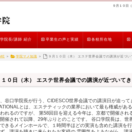
９月１０日（
学院長/講師 紹介
卒業生の声と実績
各校所在地
ME
>
学院マメ知識
>
９月１０日（木） エステ世界会議での講演が近づい
月１０日（木） エステ世界会議での講演が近づいて
、谷口学院長が行う、CIDESCO世界会議での講演日が迫ってきま
RNATIONALとは、エステティックの業界において最も権威が
われるのですが、 第58回目を迎える今年は、京都で開催される
開催されて以降、29年ぶりとのことです。 谷口学院長は、世界
できるメインホールで、１時間半ほどの実演も含めた講演を行
ず、講演を聴きに来られたお客様の 雰囲気をよみながら、講演