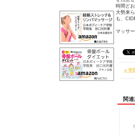
時間どお
大勢来ら
も、CI
日
マッサ
« 
関連