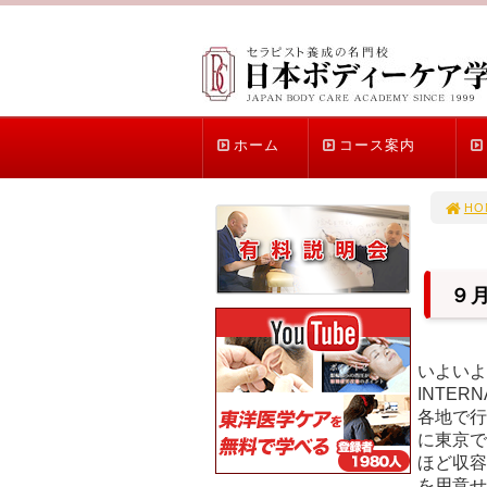
ホーム
コース案内
HO
９
いよいよ
INTE
各地で行
に東京で
ほど収容
を用意せ