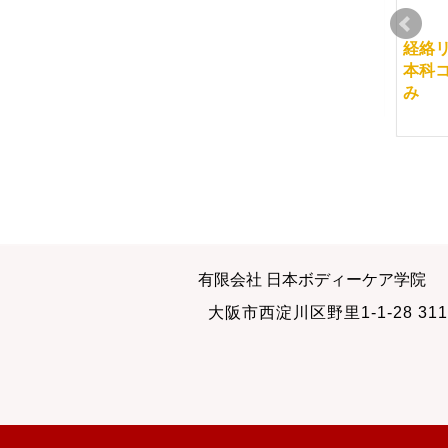
進化し続けるマッサー
自分が整体をしている
経絡
ジ学校であるために
姿勢をビデオで撮る
本科
み
2012-12-07
2010-01-21
週末クラスのセルフ骨
１回目よりも２回目
有限会社 日本ボディーケア学院
盤矯正エクササイズ
2013-09-18
大阪市西淀川区野里1-1-28 311
2013-09-09