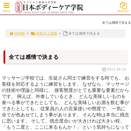
MENU
REQUEST
全ては感情で決まる
HOME
>
学院マメ知識
>
全ては感情で決まる
全ては感情で決まる
2013-06-10
マッサージ学校では、生徒さん同士で練習をする時でも、 お
客様を対応するように練習をします。 なぜなら、マッサージ
の技術や理論と同様に、 接客態度がとても重要な要素だから
です。 例えば、外食しているとき、 どんな美味しいものを
食べる事ができたとしても、 どんな美味しいお酒を飲む事が
できたとしても、 従業員の人の言葉使いや態度で、 一気に
全てが色あせてしまう事があります。 そんな時は本当に残念
に思います。 そして、残念度合いが大きければ大きい程、
「もう二度と、ここに来るもんか！」 という気持ちになって