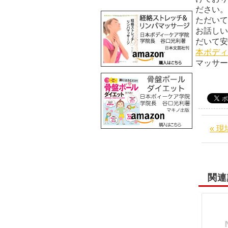
ださい。
ただいて
お話しい
だい
本ボディ
マッサ
« 
関連