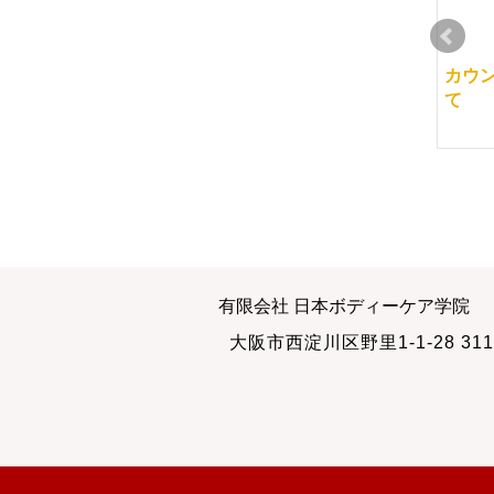
名古屋千種教室で説明
指が痛くないマッサー
カウ
会を行います
ジ方法で
て
2014-07-25
2013-11-20
長寿の遺伝学: トム・
当スクールのインスト
有限会社 日本ボディーケア学院
パールズの視点
ラクター
大阪市西淀川区野里1-1-28 311
2023-05-28
2011-07-03