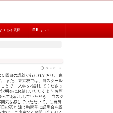
English
よくある質問
2013-06-05
の５回目の講義が行われており、 東
。 また、東京校では、当スクール
ことで、 入学を検討してくださっ
説明会にお越しいただくよう お願
会ってお話ししていただき、 当スク
雰囲気を感じていただいて、ご自身
日の夜と 違う時間帯に説明会を設
な方は、ご遠慮なくお問い合わせく