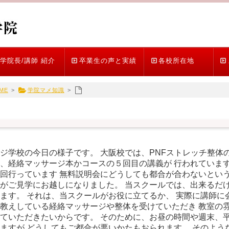
学院長/講師 紹介
卒業生の声と実績
各校所在地
ME
>
学院マメ知識
>
ジ学校の今日の様子です。 大阪校では、PNFストレッチ整体
、経絡マッサージ本かコースの５回目の講義が 行われています
回行っています 無料説明会にどうしても都合が合わないという
がご見学にお越しになりました。 当スクールでは、出来るだけ
ます。 それは、当スクールがお役に立てるか、 実際に講師に
教えしている経絡マッサージや整体を受けていただき 教室の
ていただきたいからです。 そのために、お昼の時間や週末、平
ますが どうしてもご都合が悪いかたもおられます。 そのよう