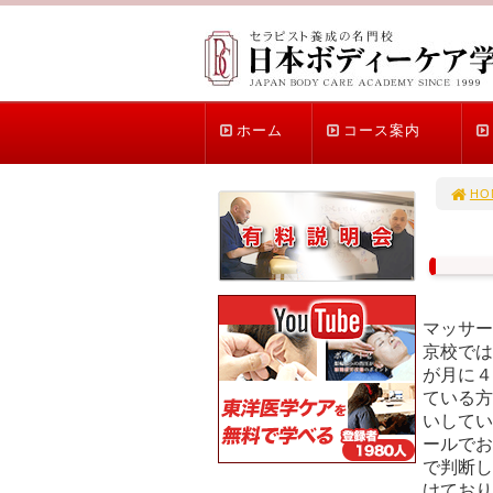
ホーム
コース案内
HO
マッサー
京校では
が月に４
ている方
いしてい
ールでお
で判断し
けており