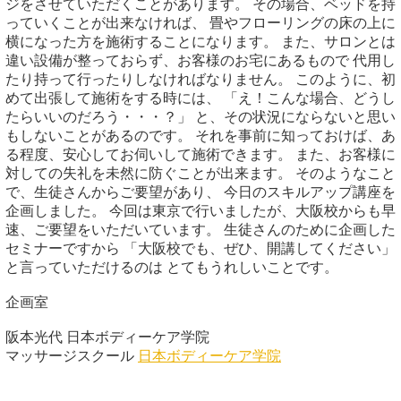
ジをさせていただくことがあります。 その場合、ベッドを持
っていくことが出来なければ、 畳やフローリングの床の上に
横になった方を施術することになります。 また、サロンとは
違い設備が整っておらず、お客様のお宅にあるもので 代用し
たり持って行ったりしなければなりません。 このように、初
めて出張して施術をする時には、 「え！こんな場合、どうし
たらいいのだろう・・・？」 と、その状況にならないと思い
もしないことがあるのです。 それを事前に知っておけば、あ
る程度、安心してお伺いして施術できます。 また、お客様に
対しての失礼を未然に防ぐことが出来ます。 そのようなこと
で、生徒さんからご要望があり、 今日のスキルアップ講座を
企画しました。 今回は東京で行いましたが、大阪校からも早
速、ご要望をいただいています。 生徒さんのために企画した
セミナーですから 「大阪校でも、ぜひ、開講してください」
と言っていただけるのは とてもうれしいことです。
企画室
阪本光代 日本ボディーケア学院
マッサージスクール
日本ボディーケア学院