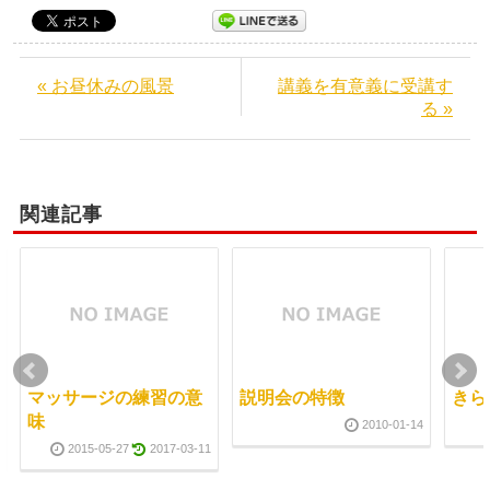
« お昼休みの風景
講義を有意義に受講す
る »
関連記事
マッサージの練習の意
説明会の特徴
きら
味
2010-01-14
2015-05-27
2017-03-11