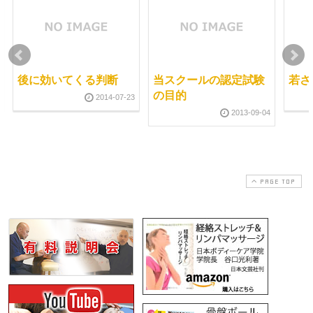
後に効いてくる判断
当スクールの認定試験
若さ
の目的
2014-07-23
2013-09-04
PAGE TOP