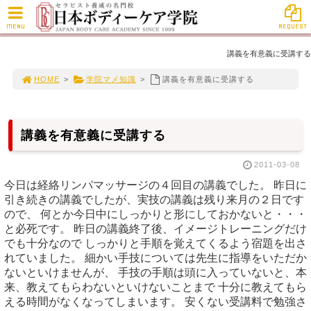
MENU
REQUEST
講義を有意義に受講する
HOME
>
学院マメ知識
>
講義を有意義に受講する
講義を有意義に受講する
2011-03-08
今日は経絡リンパマッサージの４回目の講義でした。 昨日に
引き続きの講義でしたが、実技の講義は残り来月の２日です
ので、 何とか今日中にしっかりと形にしておかないと・・・
と必死です。 昨日の講義終了後、イメージトレーニングだけ
でも十分なので しっかりと手順を覚えてくるよう宿題を出さ
れていました。 細かい手技については先生に指導をいただか
ないといけませんが、 手技の手順は頭に入っていないと、本
来、教えてもらわないといけないことまで 十分に教えてもら
える時間がなくなってしまいます。 安くない受講料で勉強さ