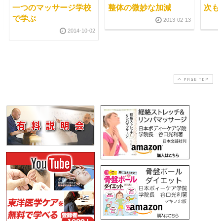
一つのマッサージ学校
整体の微妙な加減
次も
で学ぶ
2013-02-13
2014-10-02
PAGE TOP