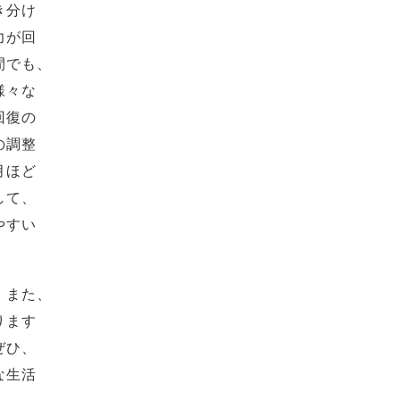
き分け
力が回
間でも、
様々な
回復の
の調整
月ほど
して、
やすい
。また、
ります
ぜひ、
な生活