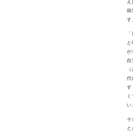
え
病
す
「
と
が
自
（
代
す
く
い
そ
と