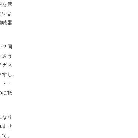
便を感
ないよ
補聴器
か？同
と違う
メガネ
ますし、
・・・
のに抵
になり
れませ
して、