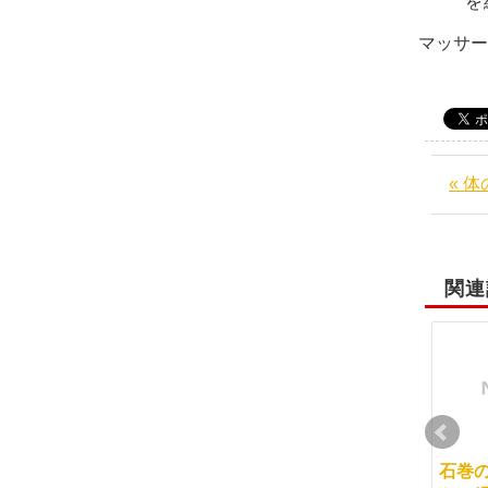
を
マッサ
« 
関連
インストラクターはど
未来の宝とマッサージ
石巻