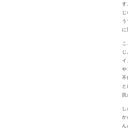
す
じ
う
に
こ
じ
イ
や
不
と
抗
し
か
ん