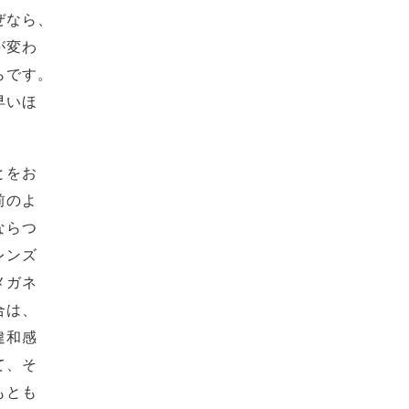
ぜなら、
が変わ
らです。
早いほ
とをお
前のよ
ならつ
レンズ
メガネ
合は、
違和感
て、そ
もとも