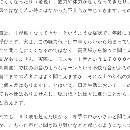
にくくなったり（老視）、筋力や体力がなくなってきたり
気ではなく若い時にはなかった不具合が生じてきます。そ
。
最近、耳が遠くなってきた」というような症状で、年齢に
呼びます。実は、この聴力低下は中年くらいから始まって
全て聞こえにくくなるのではなく、高音域から徐々に聞こ
覚がありません。実際に、モスキート音という１７０００
高周波）で蚊の羽音のようなキーンという不快な音がある
前半までの若者にはよく聞こえますが、それ以上の年代の
（個人差はあります）。とはいえ、日常生活において、こ
ても不便はありませんし、聴力低下は徐々に進むことから
と言えます。
れでも、６０歳を超えた頃から、相手の声が小さいと聞こ
か、こもった声だと聞き取り難いなどと感じるようになっ