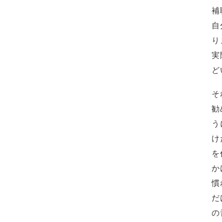
補
自
り
実
ど
そ
勧
う
け
を
か
慣
だ
の