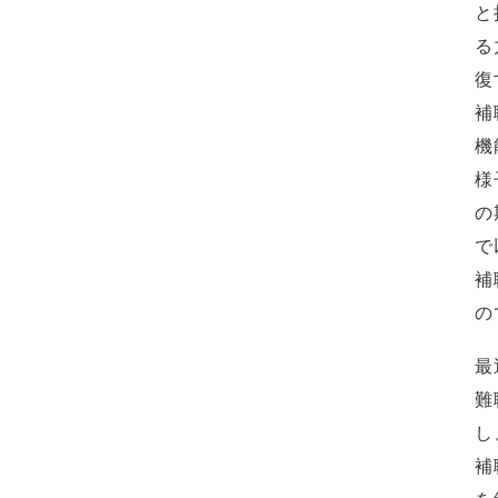
と
る
復
補
機
様
の
で
補
の
最
難
し
補