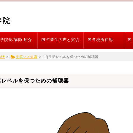
学院長/講師 紹介
卒業生の声と実績
各校所在地
ME
>
学院マメ知識
>
生活レベルを保つための補聴器
活レベルを保つための補聴器