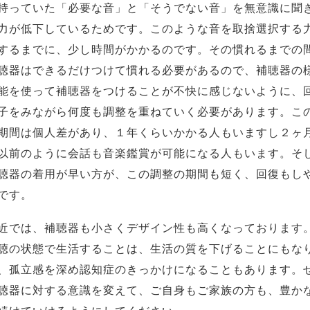
持っていた「必要な音」と「そうでない音」を無意識に聞
力が低下しているためです。このような音を取捨選択する
するまでに、少し時間がかかるのです。その慣れるまでの
聴器はできるだけつけて慣れる必要があるので、補聴器の
能を使って補聴器をつけることが不快に感じないように、
子をみながら何度も調整を重ねていく必要があります。こ
期間は個人差があり、１年くらいかかる人もいますし２ヶ
以前のように会話も音楽鑑賞が可能になる人もいます。そ
聴器の着用が早い方が、この調整の期間も短く、回復もし
です。
近では、補聴器も小さくデザイン性も高くなっております
聴の状態で生活することは、生活の質を下げることにもな
、孤立感を深め認知症のきっかけになることもあります。
聴器に対する意識を変えて、ご自身もご家族の方も、豊か