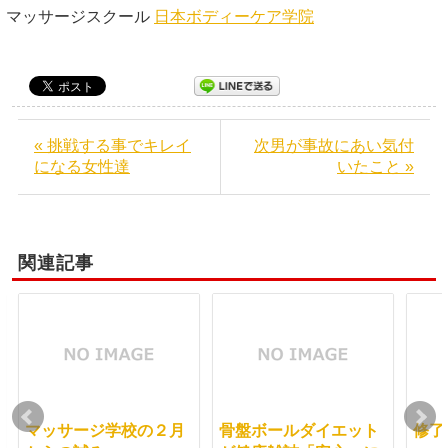
マッサージスクール
日本ボディーケア学院
« 挑戦する事でキレイ
次男が事故にあい気付
になる女性達
いたこと »
関連記事
マッサージ学校の２月
骨盤ボールダイエット
修了