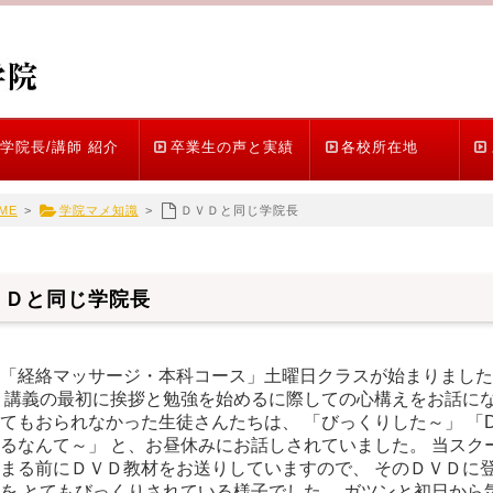
学院長/講師 紹介
卒業生の声と実績
各校所在地
ME
>
学院マメ知識
>
ＤＶＤと同じ学院長
ＶＤと同じ学院長
「経絡マッサージ・本科コース」土曜日クラスが始まりました
 講義の最初に挨拶と勉強を始めるに際しての心構えをお話にな
てもおられなかった生徒さんたちは、 「びっくりした～」 「D
るなんて～」 と、お昼休みにお話しされていました。 当スク
まる前にＤＶＤ教材をお送りしていますので、 そのＤＶＤに
を とてもびっくりされている様子でした。 ガツンと初日から