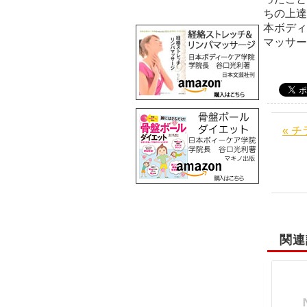
ち
本ボディ
マッサ
« 
関連