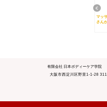
未来の宝とマッサージ
認定試験があるからこ
マッ
そ
さん
2011-05-18
2012-04-26
筆記試験の再試験
生徒さんとのお付き合
有限会社 日本ボディーケア学院
い
2013-09-22
大阪市西淀川区野里1-1-28 311
2011-07-09