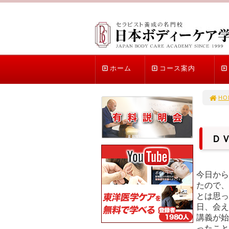
ホーム
コース案内
HO
Ｄ
今日から
たので、
とは思っ
日、会え
講義が始
ったこと