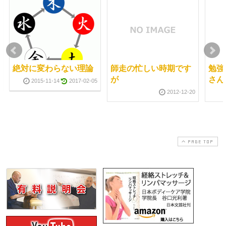
絶対に変わらない理論
師走の忙しい時期です
勉強
が
さん
2015-11-14
2017-02-05
2012-12-20
PAGE TOP