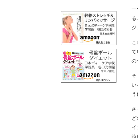
一
る
ジ
こ
て
の
そ
い
う
さ
ど
イ
時