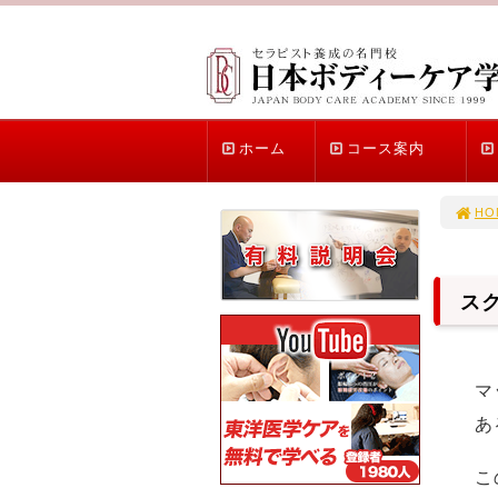
ホーム
コース案内
HO
ス
マ
あ
こ