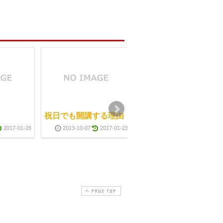
祝日でも開講する理由
脚にはさむだけ！「骨
盤ボール」ダイエット
2017-01-26
2013-10-07
2017-01-23
がアマゾンで買えま
す！
2011-09-30
2017-08-0
PAGE TOP