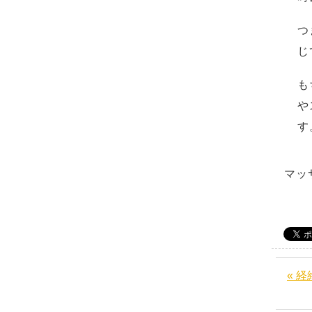
つ
じ
も
や
す
マッ
« 