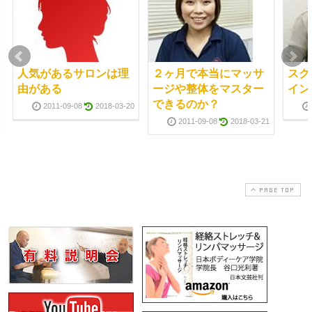
人気があるサロンは理
２ヶ月で本当にマッサ
スク
由がある
ージや整体をマスター
イン
できるのか？
2011-09-08
2018-03-20
2011-09-08
2018-03-21
PAGE TOP