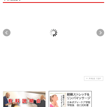
スクールで学んだ事を
千葉県旭市の鈴木幸子
今
現場で生かすヒント
さん
セ
2011-09-08
2018-03-21
2013-12-01
2017-12-23
PAGE TOP