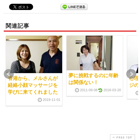
関連記事
夢に挑戦するのに年齢
香港から、メルさんが
心理
は関係ない！
経絡小顔マッサージを
ジの
2011-09-08
2018-03-20
学びに来てくれました
2019-11-01
PAGE TOP