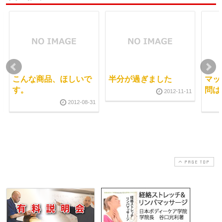
こんな商品、ほしいで
半分が過ぎました
マッ
す。
問は
2012-11-11
2012-08-31
PAGE TOP